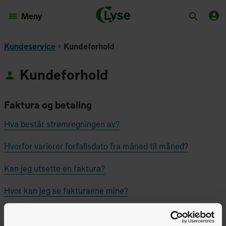
Meny
Kundeservice
Kundeforhold
Kundeforhold
Faktura og betaling
Hva består strømregningen av?
Hvorfor varierer forfallsdato fra måned til måned?
Kan jeg utsette en faktura?
Hvor kan jeg se fakturaene mine?
Vis alle 18 artikler