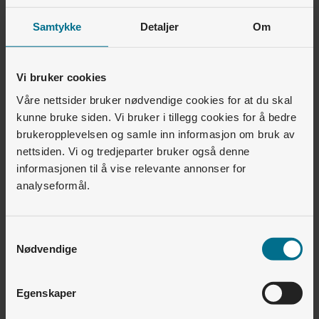
Ny Lyse-kunde?
Samtykke
Detaljer
Om
Har Lyse kundeprogram eller andre kundefordeler?
Hvordan bytter jeg strømleverandør?
Vi bruker cookies
Endre kundeinformasjon
Våre nettsider bruker nødvendige cookies for at du skal
kunne bruke siden. Vi bruker i tillegg cookies for å bedre
Hvor finner jeg vilkår for tjenester?
brukeropplevelsen og samle inn informasjon om bruk av
nettsiden. Vi og tredjeparter bruker også denne
Hvordan endrer jeg kontaktinformasjonen min?
informasjonen til å vise relevante annonser for
Endring og oppsigelse
analyseformål.
Hvor lang oppsigelsestid har jeg?
Samtykkevalg
Hvor kan jeg melde flytting eller si opp avtaler og
Nødvendige
tjenester?
Hva skjer med kundeforholdet når noen dør?
Egenskaper