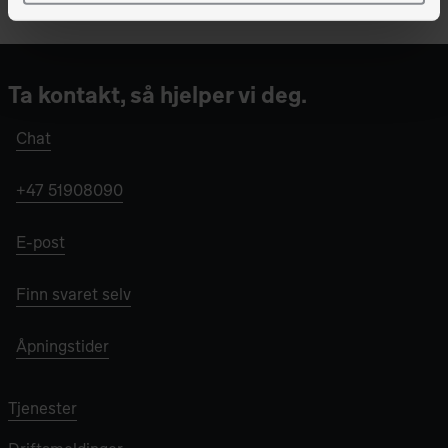
Ta kontakt, så hjelper vi deg.
Chat
+47 51908090
E-post
Finn svaret selv
Åpningstider
Tjenester