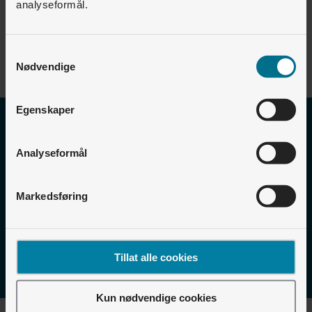
analyseformål.
Utbygger
Samtykkevalg
Nødvendige
Egenskaper
Få hjelp og mer informasjon
Analyseformål
I kundesenteret vårt finner du ofte stilte spørsmål og
Markedsføring
skjema for bestilling, endring og opphør.
Gå til kundesenteret
Tillat alle cookies
Kun nødvendige cookies