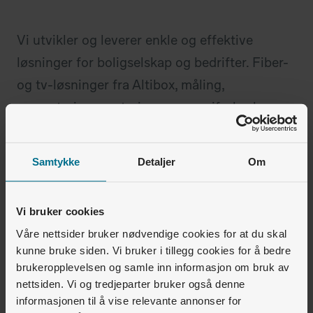
Vi utvikler og leverer enkle og effektive
løsninger for boligselskap og bedrifter. Fiber-
og tv-løsninger fra Altibox, måling,
rapportering og styring av energiforbruk og
anlegg for elbillading.
Samtykke
Detaljer
Om
Vi bruker cookies
Styret
Beboer
Våre nettsider bruker nødvendige cookies for at du skal
kunne bruke siden. Vi bruker i tillegg cookies for å bedre
brukeropplevelsen og samle inn informasjon om bruk av
nettsiden. Vi og tredjeparter bruker også denne
informasjonen til å vise relevante annonser for