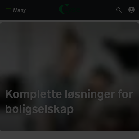
Meny
Komplette løsninger for
boligselskap