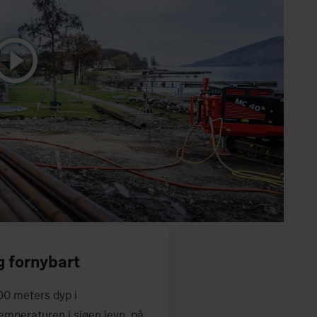
g fornybart
100 meters dyp i
emperaturen i sjøen jevn, på