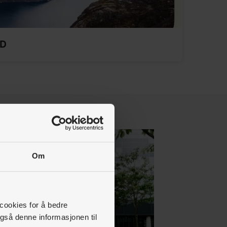
PD
Om
 cookies for å bedre
gså denne informasjonen til