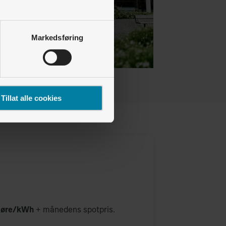
Markedsføring
Tillat alle cookies
6 øre/kWh
+ månedens spotpris.