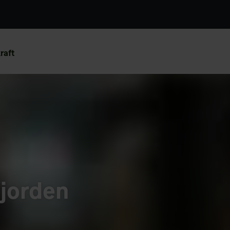
raft
fjorden