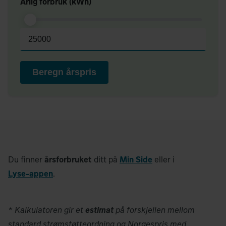
Årlig forbruk (kWh)
Beregn årspris
Du finner
årsforbruket
ditt på
Min Side
eller i
Lyse-appen
.
* Kalkulatoren gir et
estimat
på forskjellen mellom
standard strømstøtteordning og Norgespris med