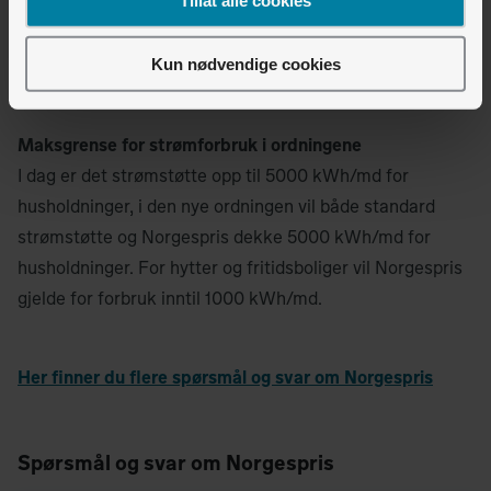
Avtalen knyttes til målepunkt. Dersom en ny eier overtar
målepunktet, ved eiendomsoverdragelse el., vil avtalen
Kun nødvendige cookies
og bindingen overføres til den nye eieren.
Maksgrense for strømforbruk i ordningene
I dag er det strømstøtte opp til 5000 kWh/md for
husholdninger, i den nye ordningen vil både standard
strømstøtte og Norgespris dekke 5000 kWh/md for
husholdninger. For hytter og fritidsboliger vil Norgespris
gjelde for forbruk inntil 1000 kWh/md.
Her finner du flere spørsmål og svar om Norgespris
Spørsmål og svar om Norgespris