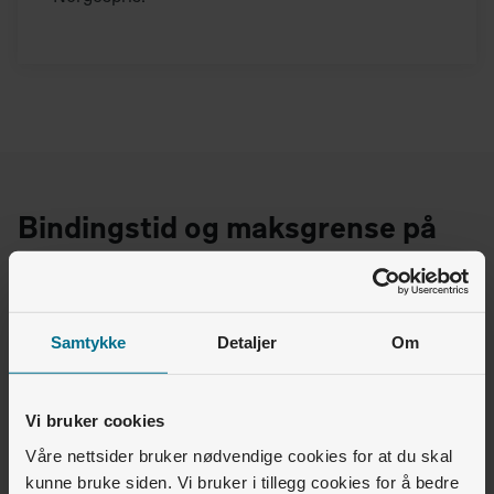
Bindingstid og maksgrense på
forbruk
Norgesprisavtalen vil fungere som en støtteordning, det
Samtykke
Detaljer
Om
er åpnet for å velge inn avtalen på
minside.elhub.no
.
Norgespris administreres av netteieren din (for
eksempel Lnett), på samme måte som standard
Vi bruker cookies
strømstøtteordning.
Våre nettsider bruker nødvendige cookies for at du skal
Kan du ikke bestille digitalt, må du kontakte netteieren
kunne bruke siden. Vi bruker i tillegg cookies for å bedre