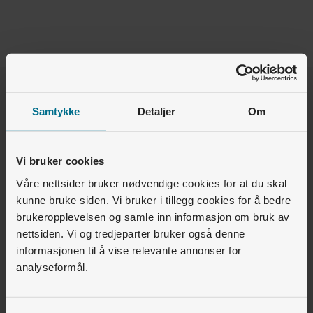
Var denne artikkelen nyttig for deg?
Samtykke
Detaljer
Om
Ja
Nei
Vi bruker cookies
1
av
1
synes dette var nyttig
Våre nettsider bruker nødvendige cookies for at du skal
kunne bruke siden. Vi bruker i tillegg cookies for å bedre
brukeropplevelsen og samle inn informasjon om bruk av
Relaterte artikler
nettsiden. Vi og tredjeparter bruker også denne
informasjonen til å vise relevante annonser for
Boligselskap og utbygger • Lyse Lading
analyseformål.
Hvordan lade med RFID/ladebrikke? (iPhone)
Boligselskap og utbygger • Energiservice