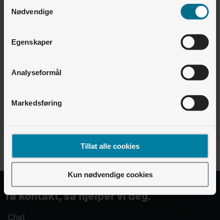
Samtykkevalg
Hvordan måler vi energibruken?
Nødvendige
Boligselskap og utbygger • Lyse Lading
Hvordan lade med RFID/ladebrikke? (Android)
Egenskaper
Analyseformål
Finner du ikke det du leter etter?
Vi er pålogget - chat med oss
Markedsføring
Tillat alle cookies
Kun nødvendige cookies
Ta kontakt, så hjelper vi deg.
Chat