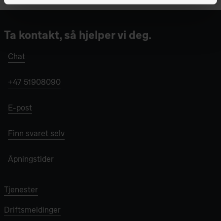
Ta kontakt, så hjelper vi deg.
Chat
+47 51908090
E-post
Finn svaret selv
Åpningstider
Tjenester
Driftsmeldinger