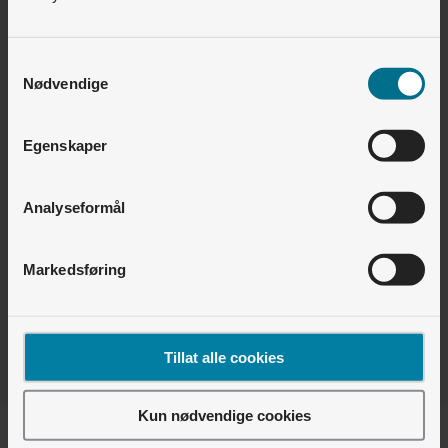
Boligselskap og utbygger • Lyse Lading
Hvordan lade med RFID/ladebrikke? (iPhone)
Samtykkevalg
Nødvendige
Boligselskap og utbygger • Energiservice
Hvordan måler vi energibruken?
Egenskaper
Boligselskap og utbygger • Lyse Lading
Hvordan lade med RFID/ladebrikke? (Android)
Analyseformål
Markedsføring
Finner du ikke det du leter etter?
Vi er pålogget - chat med oss
Tillat alle cookies
Kun nødvendige cookies