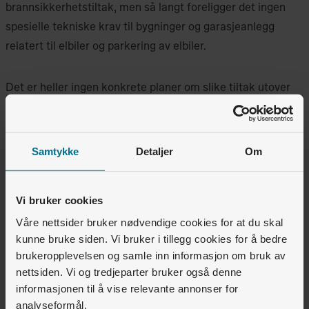
brannsikkerhetstiltak, men så langt foreligger det ingen
spesielle tekniske krav til bygninger og garasjeanlegg
relatert til elbiler og parkering av elbiler.
Det er heller ingen konkrete planer om slike tiltak utover
det som allerede gjelder for parkering av biler.
Samtykke
Detaljer
Om
Var denne artikkelen nyttig for deg?
Vi bruker cookies
Ja
Nei
Våre nettsider bruker nødvendige cookies for at du skal
kunne bruke siden. Vi bruker i tillegg cookies for å bedre
brukeropplevelsen og samle inn informasjon om bruk av
1
av
1
synes dette var nyttig
nettsiden. Vi og tredjeparter bruker også denne
informasjonen til å vise relevante annonser for
Relaterte artikler
analyseformål.