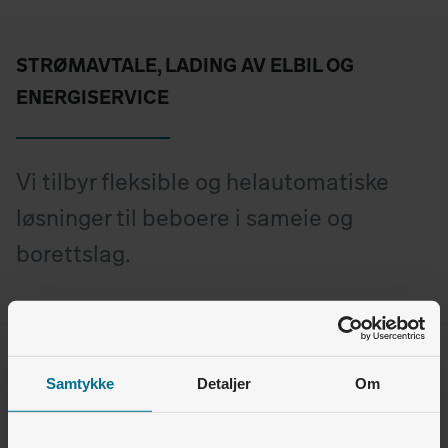
STRØMAVTALE, LADING AV ELBIL OG
ENERGISERVICE
Vi tilbyr fleksible og helautomatiske
løsninger til beboere i sameie og
borettslag.
Samtykke
Detaljer
Om