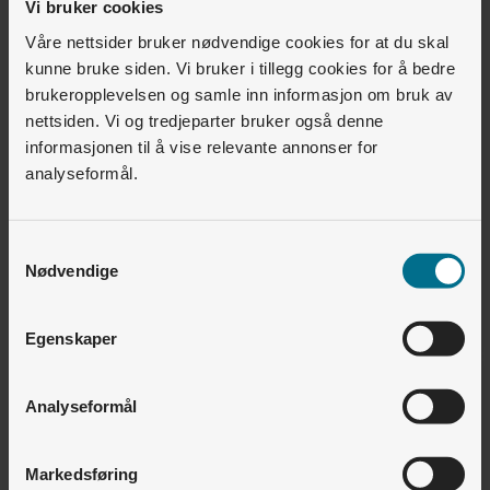
Vi bruker cookies
Våre nettsider bruker nødvendige cookies for at du skal
kunne bruke siden. Vi bruker i tillegg cookies for å bedre
brukeropplevelsen og samle inn informasjon om bruk av
nettsiden. Vi og tredjeparter bruker også denne
informasjonen til å vise relevante annonser for
analyseformål.
Betal for det du lader
Vi sørger for at du alltid får ladet bilen din trygt, og
at du kun betaler for det du bruker.
Samtykkevalg
Nødvendige
Finn ut mer og bestill lader
Egenskaper
Analyseformål
Markedsføring