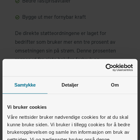
Bedre fastprisavtaler
Bygge ut mer fornybar kraft
De direkte støtteordningene er laget for
bedrifter som bruker mer enn tre prosent av
omsetningen sin på strøm. Denne prosenten
regnes ut fra siste halvårs forbruk og
omsetning.
Samtykke
Detaljer
Om
Energitilskudd
De mest utsatte bedriftene kan søke
pengestøtte fra staten. Pengene skal brukes til
Vi bruker cookies
strømregningen og tiltak som sparer strøm.
Våre nettsider bruker nødvendige cookies for at du skal
kunne bruke siden. Vi bruker i tillegg cookies for å bedre
Ordningen organiseres av Enova. Informasjon
brukeropplevelsen og samle inn informasjon om bruk av
om innsending av søknad er lagt ut på
nettsiden. Vi og tredjeparter bruker også denne