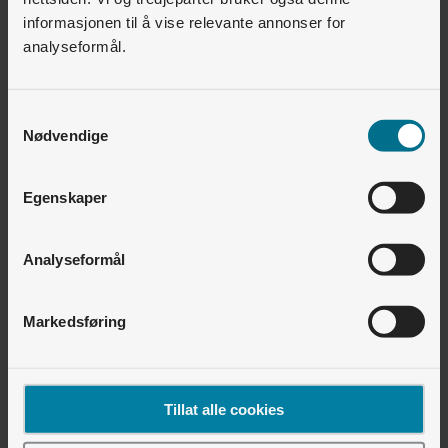
energitilskuddsordningen.no
.
informasjonen til å vise relevante annonser for
analyseformål.
Lånegaranti
Staten kan garantere for 90 prosent av beløpet
Samtykkevalg
i nye banklån til utsatte bedrifter.
Nødvendige
Bedriften søker om lån i banken sin, og selve
ordningen administreres av
Eksfin
.
Egenskaper
Analyseformål
Bedre fastprisavtaler
Fastpris på strøm skal gjøre dine utgifter mer
forutsigbare. Akkurat nå kan få kraftselskap
Markedsføring
tilby fastpris, men dette kan endre seg hvis
regjeringens foreslåtte nye fastprisregime
vedtas i statsbudsjettet for 2023, vi håper og
Tillat alle cookies
tror dette vil skje.