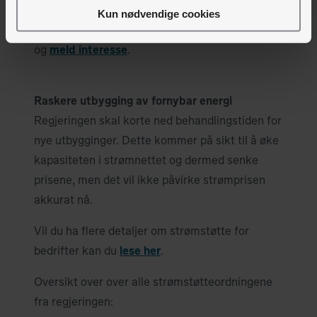
Kun nødvendige cookies
Lyse tilbyr
fastprisavtaler
fra 01.01.23. Les mer
og
meld interesse
.
Raskere utbygging av fornybar energi
Regjeringen skal korte ned behandlingstiden for
nye utbygginger. Dette kommer på sikt til å øke
kapasiteten i strømnettet og dermed senke
prisene, men det vil ikke påvirke strømprisen
akkurat nå.
Vil du ha flere detaljer om strømstøtte for
bedrifter kan du
lese her
.
Oversikt over over alle strømstøtteordningene
fra regjeringen: