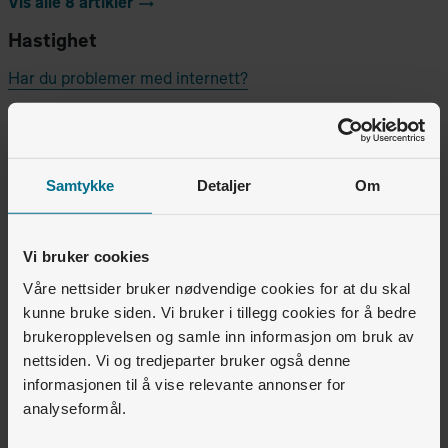
Vis alle 8 artikler
Hastighet
Har du problemer med internett?
Hva avgjør hvor kjapt nettet mitt er?
Hva kan jeg gjøre for å få kjappere nett?
Samtykke
Detaljer
Om
Hvorfor er nettet mitt så treigt?
Vis alle 5 artikler
Vi bruker cookies
Våre nettsider bruker nødvendige cookies for at du skal
Wifi
kunne bruke siden. Vi bruker i tillegg cookies for å bedre
Hva er bromodus?
brukeropplevelsen og samle inn informasjon om bruk av
nettsiden. Vi og tredjeparter bruker også denne
Hva er Altibox Wifi Overalt?
informasjonen til å vise relevante annonser for
analyseformål.
Hva er et mesh-nettverk?