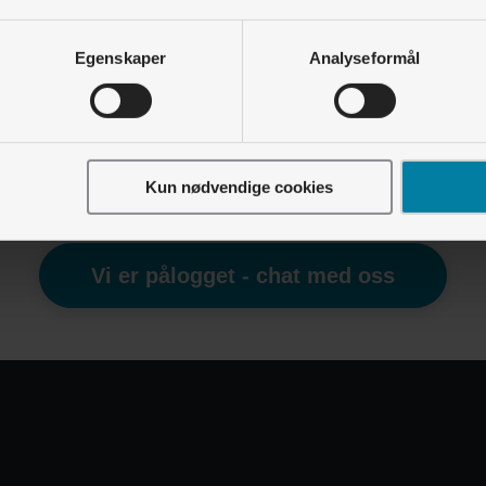
Varmepumpe • Bruke varmepumpa
Egenskaper
Analyseformål
Skal varmepumpa stå på hele tiden?
Varmepumpe • Installasjon
Hvor bør varmepumpa plasseres?
Kun nødvendige cookies
Finner du ikke det du leter etter?
Vi er pålogget - chat med oss