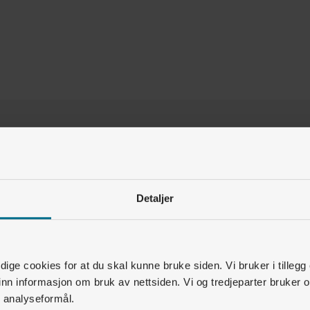
Var denne artikkelen nyttig for deg?
Ja
Nei
Detaljer
2
av
2
synes dette var nyttig
Relaterte artikler
ige cookies for at du skal kunne bruke siden. Vi bruker i tillegg
nn informasjon om bruk av nettsiden. Vi og tredjeparter bruker o
Varmepumpe • Kjøpe varmepumpe
r analyseformål.
r finner jeg informasjon om varmepumpe og hvor kan jeg besti