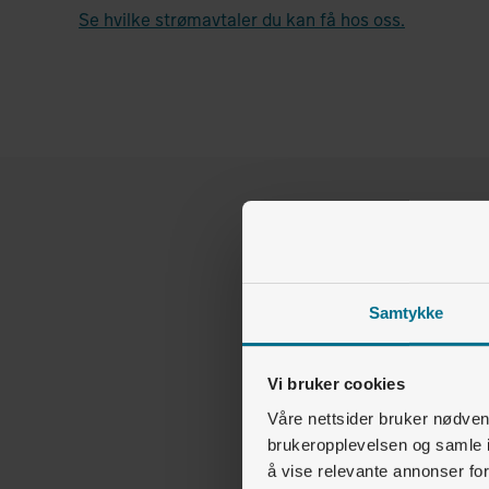
Se hvilke strømavtaler du kan få hos oss.
Samtykke
Vi bruker cookies
Våre nettsider bruker nødvend
brukeropplevelsen og samle i
å vise relevante annonser fo
Hvo