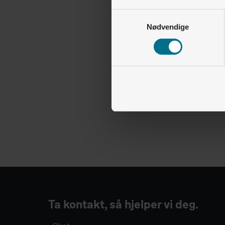
Samtykkevalg
Nødvendige
Ta kontakt, så hjelper vi deg.