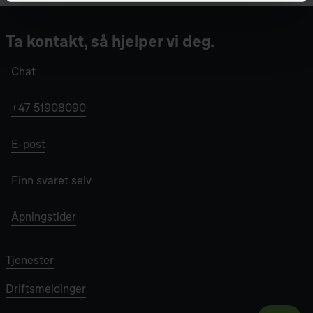
Ta kontakt, så hjelper vi deg.
Chat
+47 51908090
E-post
Finn svaret selv
Åpningstider
Tjenester
Driftsmeldinger