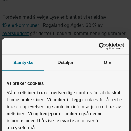
Fordelen med å velge Lyse er blant at vi er eid av
15 eierkommuner
i Rogaland og Agder.
60 %
av
overskuddet
går derfor tilbake til kommunene og kommer
felleskapet til gode.
Samtykke
Detaljer
Om
Var denne artikkelen nyttig for deg?
Vi bruker cookies
Ja
Nei
Våre nettsider bruker nødvendige cookies for at du skal
kunne bruke siden. Vi bruker i tillegg cookies for å bedre
0
av
1
synes dette var nyttig
brukeropplevelsen og samle inn informasjon om bruk av
nettsiden. Vi og tredjeparter bruker også denne
informasjonen til å vise relevante annonser for
Relaterte artikler
analyseformål.