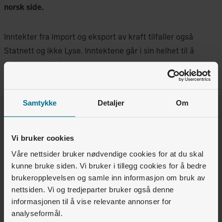
norsk side.
Inntekter fra import og eksport av kraft tilfaller også
Statnett og ikke Lyse. Inntektene går i sin helhet til å
redusere nettleien.
Samtykke
Detaljer
Om
Var denne artikkelen nyttig for deg?
Vi bruker cookies
Ja
Nei
Våre nettsider bruker nødvendige cookies for at du skal
kunne bruke siden. Vi bruker i tillegg cookies for å bedre
2
av
3
synes dette var nyttig
brukeropplevelsen og samle inn informasjon om bruk av
nettsiden. Vi og tredjeparter bruker også denne
informasjonen til å vise relevante annonser for
Relaterte artikler
analyseformål.