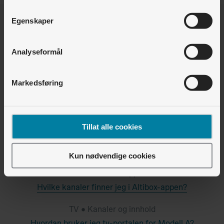
Egenskaper
Var denne artikkelen nyttig for deg?
Analyseformål
Ja
Nei
4
av
27
synes dette var nyttig
Markedsføring
Relaterte artikler
Tillat alle cookies
TV • Fjernkontroll til tv- og strømmeboks
Hvordan utnytter jeg fjernkontrollen best mulig?
Kun nødvendige cookies
TV • Altibox-appen
Hvilke kanaler finner jeg i Altibox-appen?
TV • Kanaler og innhold
Hvordan bruker jeg tv-portalen for Modell A?