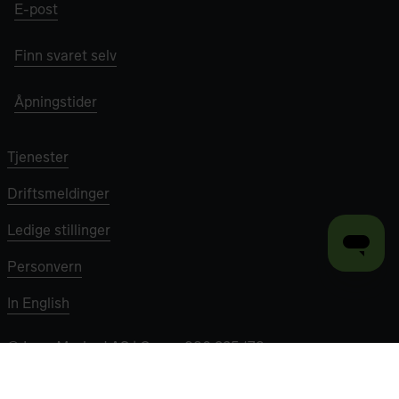
E-post
Finn svaret selv
Åpningstider
Tjenester
Driftsmeldinger
Ledige stillinger
Personvern
In English
©
Lyse Marked AS
| Org nr 980 335 178