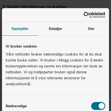
3. Sjekk tilkoblinger og kabler
Hvis omstart ikke hjelper, bør du sjekke kablingen mellom
tv- og strømmeboks og hjemmesentral. Prøv å koble
Samtykke
Detaljer
Om
direkte fra tv- og strømmeboks til hjemmesentral ved hjelp
av en lang nettverkskabel. Dette er for å kunne utelukke at
intern kabling, via for eksempel punkt i veggen eller
Vi bruker cookies
signalforsterker som Altibox Wifi Overalt, er problemet.
Våre nettsider bruker nødvendige cookies for at du skal
Forsøk flere nettverksporter i hjemmesentralen og
kunne bruke siden. Vi bruker i tillegg cookies for å bedre
brukeropplevelsen og samle inn informasjon om bruk av
eventuelt en annen nettverkskabel for å være helt sikker.
nettsiden. Vi og tredjeparter bruker også denne
informasjonen til å vise relevante annonser for
analyseformål.
Fungerer det fremdeles ikke?
Ta kontakt
, vi hjelper deg.
Samtykkevalg
Nødvendige