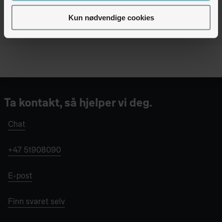
Vi er pålogget - chat med oss
Kun nødvendige cookies
Ta kontakt, så hjelper vi deg.
Chat
+47 51908090
E-post
Finn svaret selv