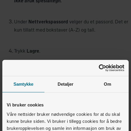
Ikke bruk spesialtegn.
Under
Nettverkspassord
velger du et passord. Det er
kun tillatt med bokstaver (A-Z) og tall.
Trykk
Lagre
.
Dersom du ikke får til å endre selv kan du ta kontakt med
Samtykke
Detaljer
Om
kundeservice
på chat eller telefon 51 90 80 90.
Vi bruker cookies
Våre nettsider bruker nødvendige cookies for at du skal
Var denne artikkelen nyttig for deg?
kunne bruke siden. Vi bruker i tillegg cookies for å bedre
brukeropplevelsen og samle inn informasjon om bruk av