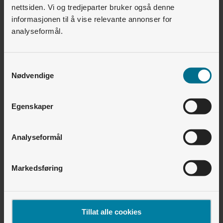
Ja
Nei
nettsiden. Vi og tredjeparter bruker også denne
informasjonen til å vise relevante annonser for
18
av
46
synes dette var nyttig
analyseformål.
Relaterte artikler
Samtykkevalg
Nødvendige
Internett • Wifi
Kan jeg installere Altibox Wifi Overalt selv?
Egenskaper
Internett • Fiber og trådløst bredbånd
Hvor raskt internett kan jeg få hos Lyse?
Analyseformål
Internett • Fiber og trådløst bredbånd
Markedsføring
Vil 5G erstatte fibernettet?
Finner du ikke det du leter etter?
Tillat alle cookies