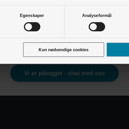
Solcellepanel • Ordbok
Egenskaper
Analyseformål
Hva er en inverter?
Solcellepanel • Lyse tilbyr ikke lenger solcelleanlegg
Når sluttet Lyse å tilby solcelleanlegg?
Kun nødvendige cookies
Finner du ikke det du leter etter?
Vi er pålogget - chat med oss