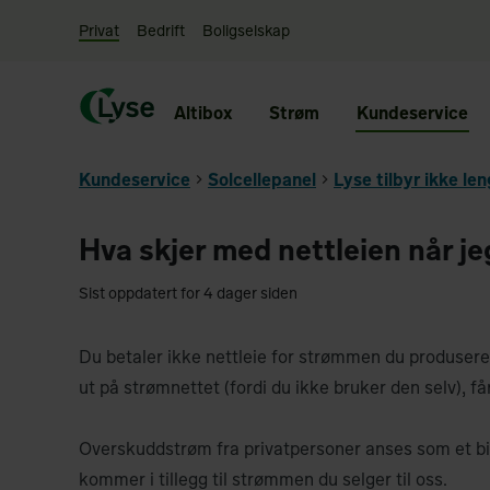
Privat
Bedrift
Boligselskap
Altibox
Strøm
Kundeservice
Kundeservice
Solcellepanel
Lyse tilbyr ikke le
Hva skjer med nettleien når j
Sist oppdatert for 4 dager siden
Du betaler ikke nettleie for strømmen du produsere
ut på strømnettet (fordi du ikke bruker den selv), få
Overskuddstrøm fra privatpersoner anses som et bid
kommer i tillegg til strømmen du selger til oss.