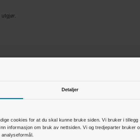
e utgjør.
Var denne artikkelen nyttig for deg?
Ja
Nei
Detaljer
3
av
5
synes dette var nyttig
Relaterte artikler
ige cookies for at du skal kunne bruke siden. Vi bruker i tillegg
nn informasjon om bruk av nettsiden. Vi og tredjeparter bruker o
Solcellepanel • Ordbok
r analyseformål.
Hva er kWp?