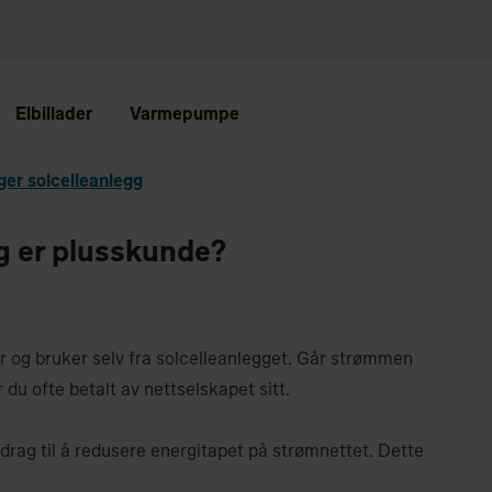
Elbillader
Varmepumpe
nger solcelleanlegg
eg er plusskunde?
r og bruker selv fra solcelleanlegget. Går strømmen
r du ofte betalt av nettselskapet sitt.
rag til å redusere energitapet på strømnettet. Dette