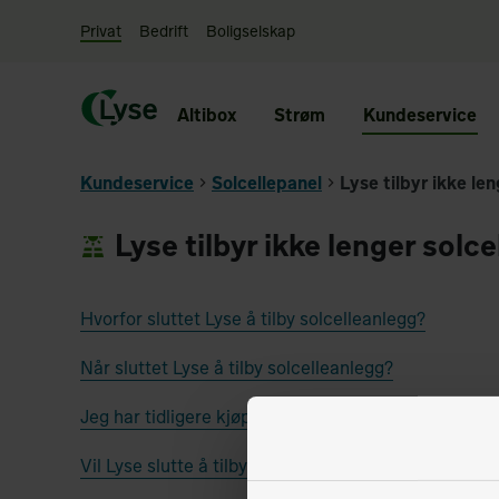
Privat
Bedrift
Boligselskap
Altibox
Strøm
Kundeservice
Kundeservice
Solcellepanel
Lyse tilbyr ikke le
Lyse tilbyr ikke lenger solc
Hvorfor sluttet Lyse å tilby solcelleanlegg?
Når sluttet Lyse å tilby solcelleanlegg?
Jeg har tidligere kjøpt solcelleanlegg av Lyse. Hva 
Vil Lyse slutte å tilby Pluss-avtaler?