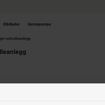
Elbillader
Varmepumpe
nger solcelleanlegg
elleanlegg
nå?