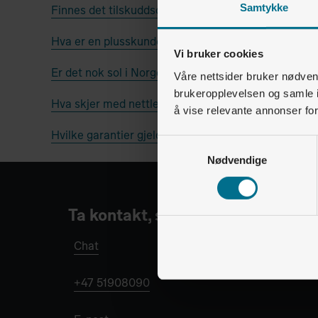
Samtykke
Finnes det tilskuddsordninger for solceller?
Hva er en plusskunde?
Vi bruker cookies
Er det nok sol i Norge til at solceller har effekt?
Våre nettsider bruker nødvend
brukeropplevelsen og samle i
Hva skjer med nettleien når jeg er plusskunde?
å vise relevante annonser fo
Hvilke garantier gjelder for solcelleanlegg
Samtykkevalg
Nødvendige
Ta kontakt, så hjelper vi deg.
Chat
+47 51908090