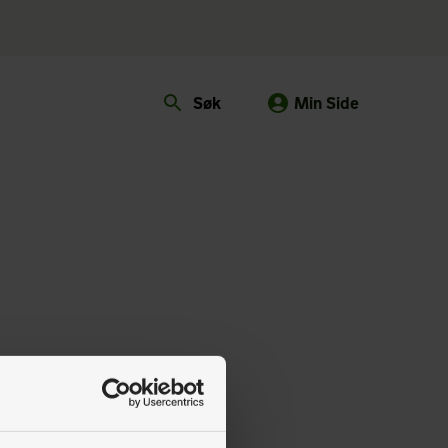
Søk
Min Side