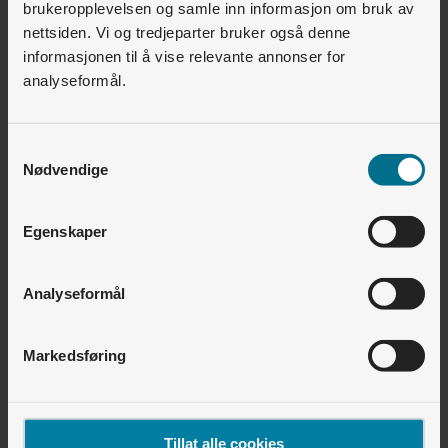
brukeropplevelsen og samle inn informasjon om bruk av
nettsiden. Vi og tredjeparter bruker også denne
Ja
Nei
informasjonen til å vise relevante annonser for
analyseformål.
8
av
12
synes dette var nyttig
Samtykkevalg
Relaterte artikler
Nødvendige
Elbillading • Installasjon
Egenskaper
Hva inngår i standard installasjon?
Elbillading • Zaptec Go
Analyseformål
Hva betyr de forskjellige lysene på Zaptec Go?
Elbillading • Zaptec Go
Markedsføring
Hva betyr blinkende lilla lys på Zaptec Go?
Tillat alle cookies