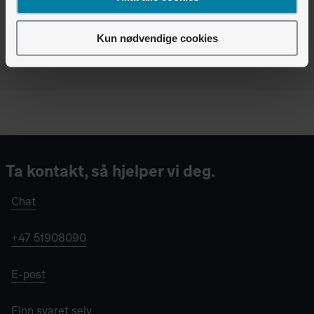
Finner du ikke det du leter etter?
Vi er pålogget - chat med oss
Kun nødvendige cookies
Ta kontakt, så hjelper vi deg.
Chat
+47 51908090
E-post
Finn svaret selv