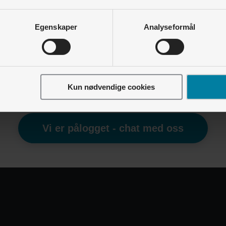
Kundeforhold • Faktura og betaling
Egenskaper
Analyseformål
Hvorfor kommer fakturaen for ice fra Lyse Tele AS?
Kundeforhold • Ny Lyse-kunde?
Hvordan bytter jeg strømleverandør?
Kun nødvendige cookies
Finner du ikke det du leter etter?
Vi er pålogget - chat med oss