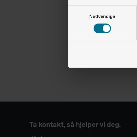
Samtykkevalg
Nødvendige
Ta kontakt, så hjelper vi deg.