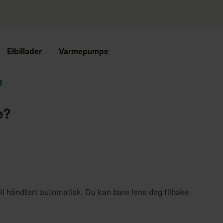
Elbillader
Varmepumpe
g
e?
bli håndtert automatisk. Du kan bare lene deg tilbake