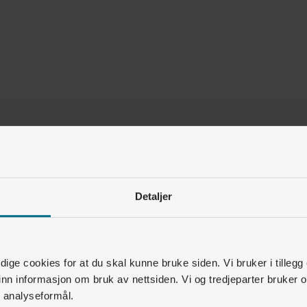
Var denne artikkelen nyttig for deg?
Ja
Nei
Detaljer
19
av
27
synes dette var nyttig
Relaterte artikler
ige cookies for at du skal kunne bruke siden. Vi bruker i tillegg
nn informasjon om bruk av nettsiden. Vi og tredjeparter bruker o
Kundeforhold • Faktura og betaling
r analyseformål.
Hva er forskjellen på eFaktura og Avtalegiro?