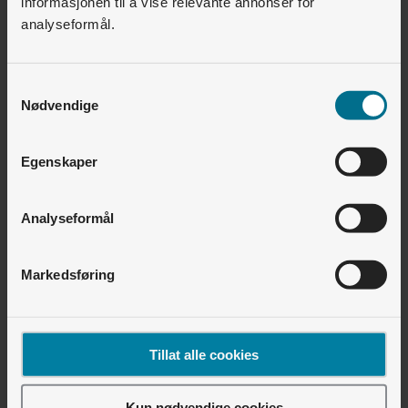
informasjonen til å vise relevante annonser for
analyseformål.
Relaterte artikler
Samtykkevalg
Boligselskap og utbygger • Lyse Lading
Nødvendige
Hvordan lade med RFID/ladebrikke? (iPhone)
Boligselskap og utbygger • Energiservice
Egenskaper
Hvordan måler vi energibruken?
Analyseformål
Boligselskap og utbygger • Lyse Lading
Hvordan lade med RFID/ladebrikke? (Android)
Markedsføring
Finner du ikke det du leter etter?
Vi er pålogget - chat med oss
Tillat alle cookies
Kun nødvendige cookies