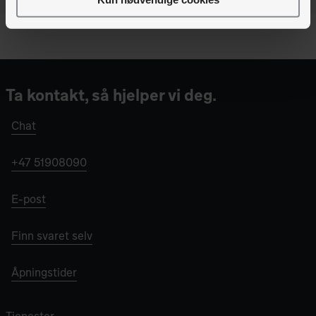
Ta kontakt, så hjelper vi deg.
Chat
+47 51908090
E-post
Finn svaret selv
Åpningstider