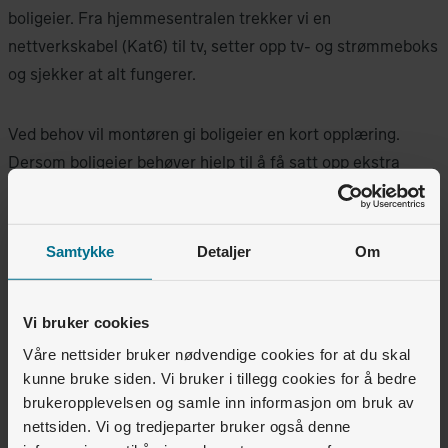
boligeier. Fra hjemmesentralen trekker vi en
nettverkskabel (Kat6) til tv, setter opp tv- og strømmeboks
og sjekker at alt fungerer.
Ved behov vil montøren gi boligeier en kort opplæring.
Dersom boligeier behøver hjelp til å få satt opp ekstra
Wifi-punkt eller tv- og strømmebokser, avtales dette
direkte mellom montøren og boligeier.
Samtykke
Detaljer
Om
Vi bruker cookies
Var denne artikkelen nyttig for deg?
Våre nettsider bruker nødvendige cookies for at du skal
kunne bruke siden. Vi bruker i tillegg cookies for å bedre
Ja
Nei
brukeropplevelsen og samle inn informasjon om bruk av
nettsiden. Vi og tredjeparter bruker også denne
1
av
1
synes dette var nyttig