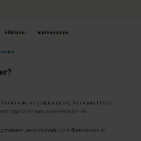
Elbillader
Varmepumpe
service
er?
r (mekaniske vingehjulsmålere). Når vannet flyter
varmt tappevann som passerer måleren.
imåleren, en radiomodul som fjernavleses av