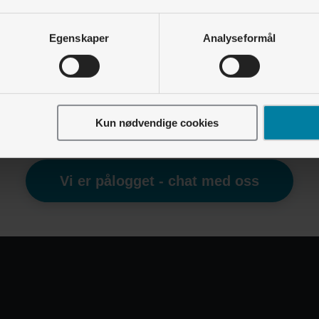
Boligselskap og utbygger • Energiservice
Egenskaper
Analyseformål
Hvordan måler vi energibruken?
Boligselskap og utbygger • Lyse Lading
Hvordan lade med RFID/ladebrikke? (Android)
Kun nødvendige cookies
Finner du ikke det du leter etter?
Vi er pålogget - chat med oss