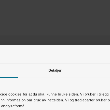
Var denne artikkelen nyttig for deg?
Ja
Nei
Detaljer
1
av
2
synes dette var nyttig
Relaterte artikler
ige cookies for at du skal kunne bruke siden. Vi bruker i tillegg
nn informasjon om bruk av nettsiden. Vi og tredjeparter bruker o
Boligselskap og utbygger • Lyse Lading
r analyseformål.
Hvordan lade med RFID/ladebrikke? (iPhone)