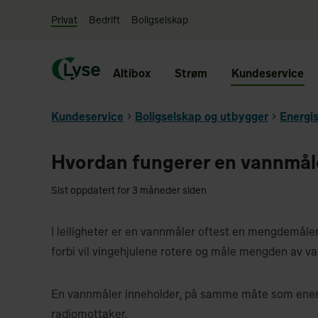
Privat
Bedrift
Boligselskap
Altibox
Strøm
Kundeservice
Kundeservice
Boligselskap og utbygger
Energi
Hvordan fungerer en vannmål
Sist oppdatert for 3 måneder siden
I leiligheter er en vannmåler oftest en mengdemåle
forbi vil vingehjulene rotere og måle mengden av 
En vannmåler inneholder, på samme måte som energ
radiomottaker.