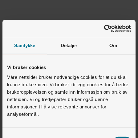
Var denne artikkelen nyttig for deg?
Samtykke
Detaljer
Om
Ja
Nei
Vi bruker cookies
0
av
1
synes dette var nyttig
Våre nettsider bruker nødvendige cookies for at du skal
kunne bruke siden. Vi bruker i tillegg cookies for å bedre
Relaterte artikler
brukeropplevelsen og samle inn informasjon om bruk av
nettsiden. Vi og tredjeparter bruker også denne
Elbillading • Installasjon
informasjonen til å vise relevante annonser for
Hva inngår i standard installasjon?
analyseformål.
Elbillading • Zaptec Go
Hva betyr de forskjellige lysene på Zaptec Go?
Samtykkevalg