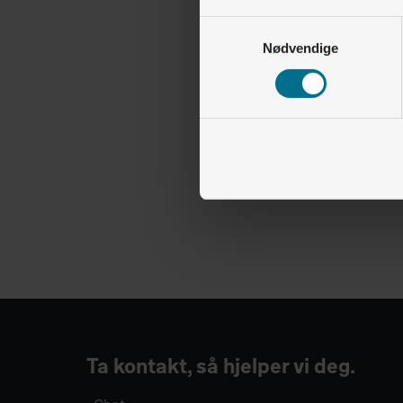
Samtykkevalg
Nødvendige
Ta kontakt, så hjelper vi deg.