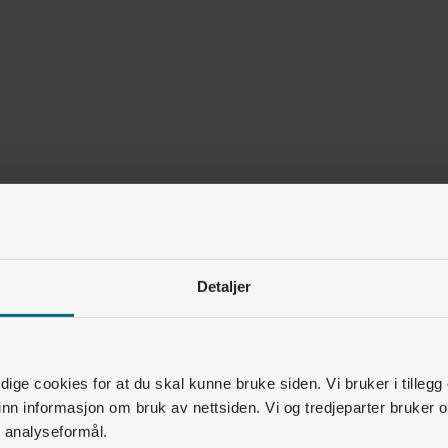
Var denne artikkelen nyttig for deg?
Ja
Nei
Detaljer
2
av
2
synes dette var nyttig
Relaterte artikler
ige cookies for at du skal kunne bruke siden. Vi bruker i tillegg
nn informasjon om bruk av nettsiden. Vi og tredjeparter bruker o
Elbillading • Installasjon
r analyseformål.
Hva inngår i standard installasjon?