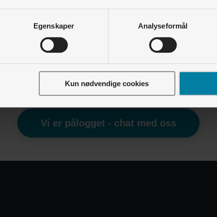
Elbillading • Zaptec Go
Egenskaper
Analyseformål
Hva betyr de forskjellige lysene på Zaptec Go?
Elbillading • Zaptec Go
Hva betyr blinkende lilla lys på Zaptec Go?
Kun nødvendige cookies
Finner du ikke det du leter etter?
Vi er pålogget - chat med oss