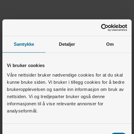
Var denne artikkelen nyttig for deg?
Samtykke
Detaljer
Om
Ja
Nei
Vi bruker cookies
2
av
2
synes dette var nyttig
Våre nettsider bruker nødvendige cookies for at du skal
kunne bruke siden. Vi bruker i tillegg cookies for å bedre
Relaterte artikler
brukeropplevelsen og samle inn informasjon om bruk av
nettsiden. Vi og tredjeparter bruker også denne
Elbillading • Installasjon
informasjonen til å vise relevante annonser for
Hva inngår i standard installasjon?
analyseformål.
Elbillading • Zaptec Go
Hva betyr de forskjellige lysene på Zaptec Go?
Samtykkevalg