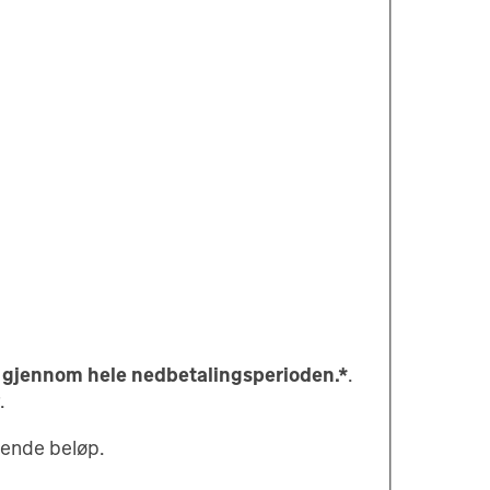
e gjennom hele nedbetalingsperioden.*
.
.
ående beløp.