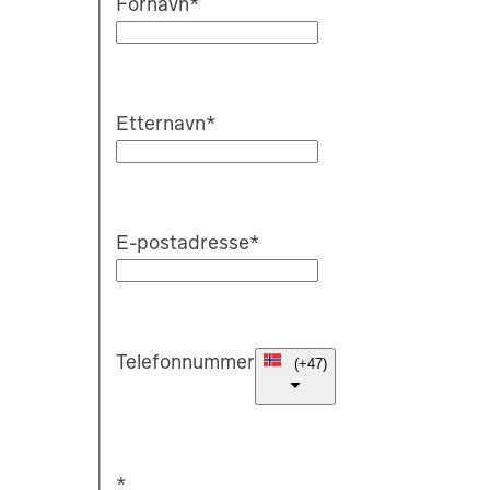
Fornavn
*
Etternavn
*
E-postadresse
*
Telefonnummer
(
+47
)
*