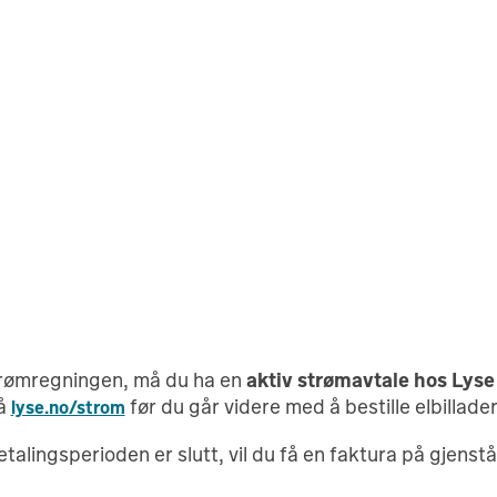
strømregningen, må du ha en
aktiv strømavtale hos Lys
på
før du går videre med å bestille elbillader
lyse.no/strom
alingsperioden er slutt, vil du få en faktura på gjenst