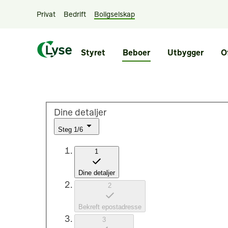
elbillader
Privat
Bedrift
Boligselskap
Styret
Beboer
Utbygger
O
Dine detaljer
Steg
1
/
6
1
Dine detaljer
2
Bekreft epostadresse
3