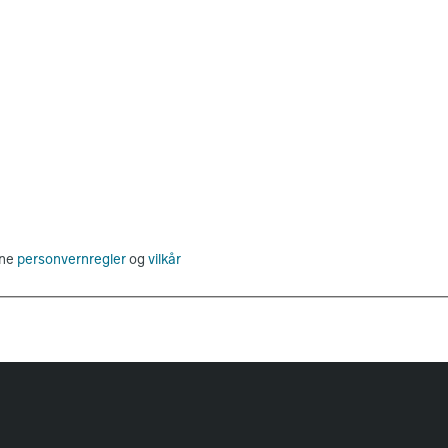
ne
personvernregler
og
vilkår