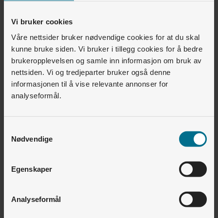
Vi tilbyr ikke gjennomfakturering ved
inngåelse av fastprisavtaler.
Vi bruker cookies
Våre nettsider bruker nødvendige cookies for at du skal
Fastpris har begrenset volum per periode og
kunne bruke siden. Vi bruker i tillegg cookies for å bedre
kan bli utsolgt.
brukeropplevelsen og samle inn informasjon om bruk av
nettsiden. Vi og tredjeparter bruker også denne
informasjonen til å vise relevante annonser for
Disse prisene gjelder til
torsdag 18. juni kl 14 i
analyseformål.
prisområde N02.
Samtykkevalg
Nødvendige
Egenskaper
Analyseformål