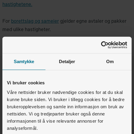
hastighetene.
For
borettslag og sameier
gjelder egne avtaler og pakker
med ulike hastigheter.
Samtykke
Detaljer
Om
Var denne artikkelen nyttig for deg?
Vi bruker cookies
Ja
Nei
Våre nettsider bruker nødvendige cookies for at du skal
kunne bruke siden. Vi bruker i tillegg cookies for å bedre
1
av
2
synes dette var nyttig
brukeropplevelsen og samle inn informasjon om bruk av
nettsiden. Vi og tredjeparter bruker også denne
informasjonen til å vise relevante annonser for
Relaterte artikler
analyseformål.