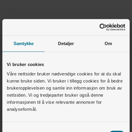
Var denne artikkelen nyttig for deg?
Samtykke
Detaljer
Om
Ja
Nei
Vi bruker cookies
0
av
1
synes dette var nyttig
Våre nettsider bruker nødvendige cookies for at du skal
kunne bruke siden. Vi bruker i tillegg cookies for å bedre
Relaterte artikler
brukeropplevelsen og samle inn informasjon om bruk av
nettsiden. Vi og tredjeparter bruker også denne
Internett • Wifi
informasjonen til å vise relevante annonser for
Kan jeg installere Altibox Wifi Overalt selv?
analyseformål.
Internett • Fiber og trådløst bredbånd
Hvor raskt internett kan jeg få hos Lyse?
Samtykkevalg