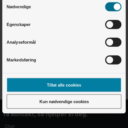
Samtykkevalg
Hvordan måler vi energibruken?
Nødvendige
Boligselskap og utbygger • Lyse Lading
Hvordan lade med RFID/ladebrikke? (Android)
Egenskaper
Analyseformål
Finner du ikke det du leter etter?
Vi er pålogget - chat med oss
Markedsføring
Tillat alle cookies
Kun nødvendige cookies
Ta kontakt, så hjelper vi deg.
Chat