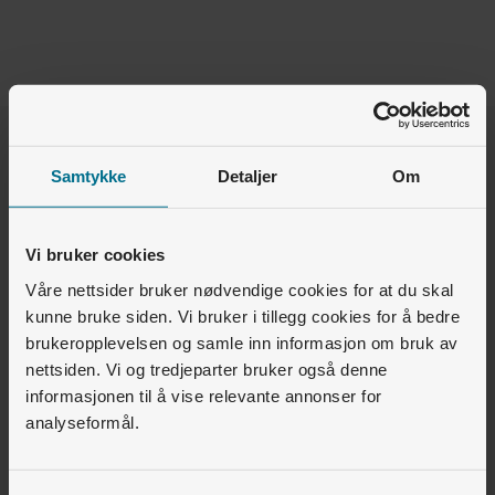
Var denne artikkelen nyttig for deg?
Samtykke
Detaljer
Om
Ja
Nei
Vi bruker cookies
1
av
1
synes dette var nyttig
Våre nettsider bruker nødvendige cookies for at du skal
kunne bruke siden. Vi bruker i tillegg cookies for å bedre
brukeropplevelsen og samle inn informasjon om bruk av
Relaterte artikler
nettsiden. Vi og tredjeparter bruker også denne
informasjonen til å vise relevante annonser for
Boligselskap og utbygger • Lyse Lading
analyseformål.
Hvordan lade med RFID/ladebrikke? (iPhone)
Boligselskap og utbygger • Energiservice