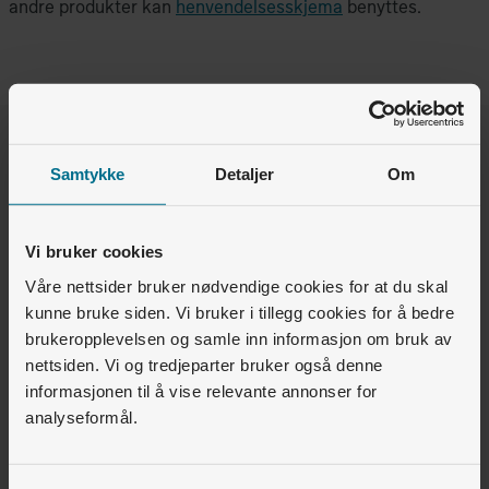
andre produkter kan
henvendelsesskjema
benyttes.
Var denne artikkelen nyttig for deg?
Samtykke
Detaljer
Om
Ja
Nei
Vi bruker cookies
1
av
3
synes dette var nyttig
Våre nettsider bruker nødvendige cookies for at du skal
kunne bruke siden. Vi bruker i tillegg cookies for å bedre
brukeropplevelsen og samle inn informasjon om bruk av
Relaterte artikler
nettsiden. Vi og tredjeparter bruker også denne
informasjonen til å vise relevante annonser for
Boligselskap og utbygger • Lyse Lading
analyseformål.
Hvordan lade med RFID/ladebrikke? (iPhone)
Boligselskap og utbygger • Energiservice