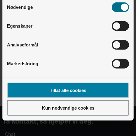
Samtykkevalg
Hvordan måler vi energibruken?
Nødvendige
Boligselskap og utbygger • Lyse Lading
Hvordan lade med RFID/ladebrikke? (Android)
Egenskaper
Analyseformål
Finner du ikke det du leter etter?
Vi er pålogget - chat med oss
Markedsføring
Tillat alle cookies
Kun nødvendige cookies
Ta kontakt, så hjelper vi deg.
Chat