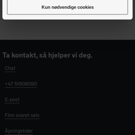
Kun nødvendige cookies
Ta kontakt, så hjelper vi deg.
Chat
+47 51908090
E-post
Finn svaret selv
Åpningstider