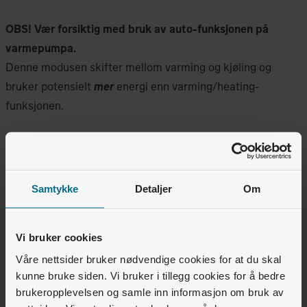
OBS! Vær forsiktig med bruk av auto-funksjonen på
varmepumpa.
Denne modusen skifter mellom varming og kjøling og
bruker potensielt
mer
energi enn varming/heating-
funksjonen.
Du kan slå av varmepumpa når du rengjør den og
støvsuger filter.
Samtykke
Detaljer
Om
Var denne artikkelen nyttig for deg?
Vi bruker cookies
Våre nettsider bruker nødvendige cookies for at du skal
kunne bruke siden. Vi bruker i tillegg cookies for å bedre
Ja
Nei
brukeropplevelsen og samle inn informasjon om bruk av