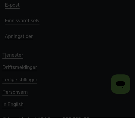
E-post
Finn svaret selv
Åpningstider
Tjenester
Driftsmeldinger
Ledige stillinger
Personvern
In English
©
Lyse Marked AS
| Org nr 980 335 178