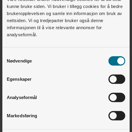
betalings- og administrasjonsløsningen fra Lyse.
kunne bruke siden. Vi bruker i tillegg cookies for å bedre
brukeropplevelsen og samle inn informasjon om bruk av
I praksis fungerer løsningen slik at sameiet kjøper strøm
nettsiden. Vi og tredjeparter bruker også denne
informasjonen til å vise relevante annonser for
samlet og videreselger til beboerne til en fast pris per
analyseformål.
kWh.Systemet fordeler forbruket automatisk. Hvis en
beboer for eksempel lader 100 kWh, blir det fakturert
direkte basert på det. Enkelt og oversiktlig. I tillegg gir
Samtykkevalg
Nødvendige
modellen forutsigbarhet:
– Beboerne forholder seg til en fast pris uavhengig av
Egenskaper
svingninger i strømmarkedet. For sameiet går dette i null
over tid, forklarer Haugland.
Analyseformål
Markedsføring