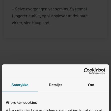
– Selve overgangen var sømløs. Systemet
fungerer stabilt, og vi opplever at det bare
virker, sier Haugland.
Enkelt system – fast pris
En annen viktig faktor var eierskapet til ladeanleggene.
Samtykke
Detaljer
Om
– Det var avgjørende for oss at sameiet og beboerne selv
kjøpte og eier ladestasjonene. Løsningen som er
Vi bruker cookies
installert består av Zaptec Pro-ladere, koblet opp mot
Våre nettsider bruker nødvendige cookies for at du skal