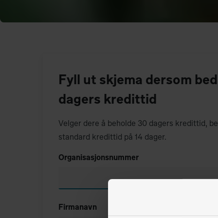
Fyll ut skjema dersom bedr
dagers kredittid
Velger dere å beholde 30 dagers kredittid, b
standard kredittid på 14 dager.
Organisasjonsnummer
Firmanavn