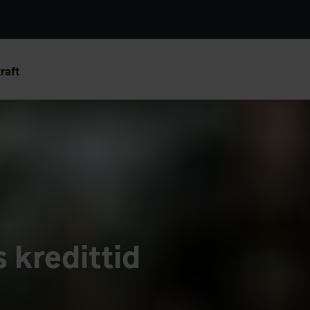
raft
 kredittid