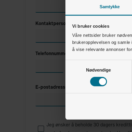
Samtykke
Kontaktperson
Vi bruker cookies
Våre nettsider bruker nødvend
brukeropplevelsen og samle i
å vise relevante annonser fo
Telefonnummer
Samtykkevalg
Nødvendige
E-postadresse
Jeg ønsker å beholde 30 dagers kreditti