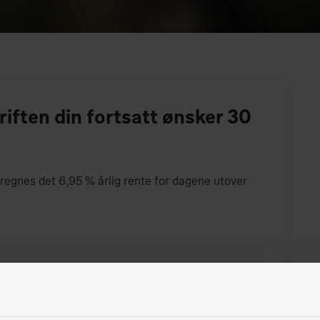
iften din fortsatt ønsker 30
eregnes det 6,95 % årlig rente for dagene utover