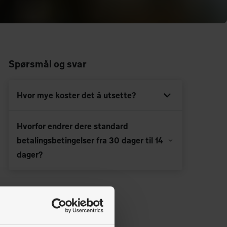
Spørsmål og svar
Hvor mye koster det å utsette?
Hvorfor endrer dere standard
betalingsbetingelser fra 30 dager til 14
dager?