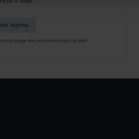
tid på 14 dager.
inn skjema
HA og Google sine
personvernregler
og
vilkår