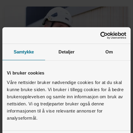
Samtykke
Detaljer
Om
Vi bruker cookies
Våre nettsider bruker nødvendige cookies for at du skal
kunne bruke siden. Vi bruker i tillegg cookies for å bedre
Utendørsbelysning i
brukeropplevelsen og samle inn informasjon om bruk av
tilknytning til bygg
nettsiden. Vi og tredjeparter bruker også denne
informasjonen til å vise relevante annonser for
analyseformål.
Velplanlagte belysningsløsninger gir bedre
orientering og økt bruk av utearealer når det er