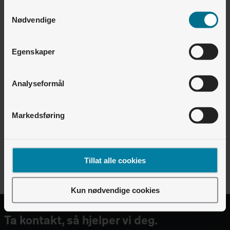
mørkt.
Samtykkevalg
Nødvendige
Vi tilbyr løsninger for blant annet:
Egenskaper
Bolig
Skole og barnehage
Andre offentlige bygg
Analyseformål
Bestill oppdrag
Markedsføring
Tillat alle cookies
Kun nødvendige cookies
Ta kontakt, så hjelper vi deg.