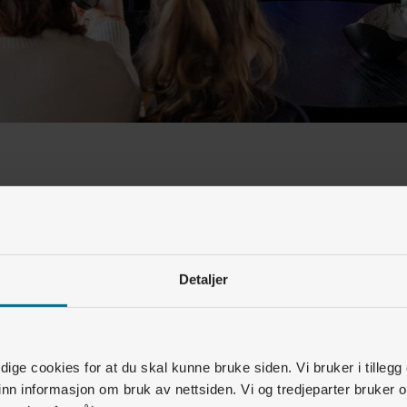
erer kjempegodt. Det er null stress og raskt å endre
n periode, kan vi kjøpe flere poeng, forteller Maria.
Detaljer
ige cookies for at du skal kunne bruke siden. Vi bruker i tillegg
nn informasjon om bruk av nettsiden. Vi og tredjeparter bruker o