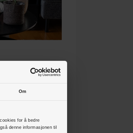
. Ønsker vi flere
Om
 cookies for å bedre
gså denne informasjonen til