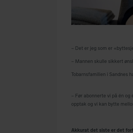
– Det er jeg som er «byttesje
– Mannen skulle sikkert ønske
Tobarnsfamilien i Sandnes h
– Før abonnerte vi på én og é
opptak og vi kan bytte mell
Akkurat det siste er det fo