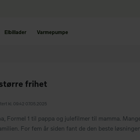
Elbillader
Varmepumpe
større frihet
tert kl. 09.42 07.05.2025
arna, Formel 1 til pappa og julefilmer til mamma. Mang
milien. For fem år siden fant de den beste løsningen