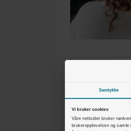
–
fung
Poengsystemet
tjenester samtidig e
Samtykke
SLIK BYTTER DU
Vi bruker cookies
Våre nettsider bruker nødvend
brukeropplevelsen og samle i