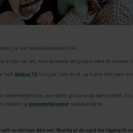
fen», ja, sier Maria Gabrielsen (34).
 at han var det, men da hadde det jo bare vært bil-kanaler, le
ar hatt
Altibox TV
fra Lyse i fem år nå, og kunne ikke vært me
n strømmetjeneste, men dette gir oss enda større frihet. Vi ka
om kanaler og
strømmetjenester
med poengene.
rtsatt en del som ikke vet: Nemlig at du også har tilgang til