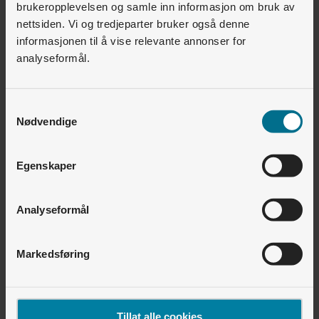
brukeropplevelsen og samle inn informasjon om bruk av
ikke er dette fra før.
nettsiden. Vi og tredjeparter bruker også denne
informasjonen til å vise relevante annonser for
Du mottar ordrebekreftelse og
analyseformål.
installasjonsdato.
Etter at varmepumpen er montert får du en
Samtykkevalg
Nødvendige
faktura på 6000 kroner som du betaler.
Du betaler vanlig strømregning pluss
Egenskaper
nedbetaling av varmepumpen i 60 måneder.
Analyseformål
Send kvittering til kommunen og du får
refundert de 6000 kronene.
Markedsføring
Les mer om støtteordningen og hvordan du
får tilbakebetalt fra Stavanger kommune
Tillat alle cookies