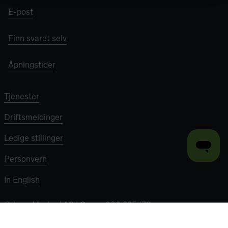
E-post
Finn svaret selv
Åpningstider
Tjenester
Driftsmeldinger
Ledige stillinger
Personvern
In English
©
Lyse Marked AS
| Org nr 980 335 178