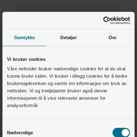
Kundenummer
Samtykke
Detaljer
Om
Du finner kundenummer ditt i avtaledokumentet ditt
eller på siste faktura.
Vi bruker cookies
Våre nettsider bruker nødvendige cookies for at du skal
Telefonnummer
kunne bruke siden. Vi bruker i tillegg cookies for å bedre
brukeropplevelsen og samle inn informasjon om bruk av
+47
nettsiden. Vi og tredjeparter bruker også denne
informasjonen til å vise relevante annonser for
analyseformål.
E-postadresse
Samtykkevalg
Nødvendige