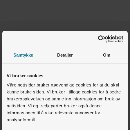
Var denne artikkelen nyttig for deg?
Ja
Nei
Samtykke
Detaljer
Om
4
av
15
synes dette var nyttig
Vi bruker cookies
Våre nettsider bruker nødvendige cookies for at du skal
Relaterte artikler
kunne bruke siden. Vi bruker i tillegg cookies for å bedre
Fjernvarme, kjøling og gass • Fjernvarme
brukeropplevelsen og samle inn informasjon om bruk av
nettsiden. Vi og tredjeparter bruker også denne
Hvordan påvirkes prisen jeg betaler for varme av at
informasjonen til å vise relevante annonser for
strømprisene beveger seg time for time?
analyseformål.
Fjernvarme, kjøling og gass • Strømstøtte