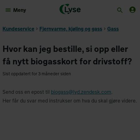
Meny
Kundeservice
Fjernvarme, kjøling og gass
Gass
Hvor kan jeg bestille, si opp eller
få nytt biogasskort for drivstoff?
Sist oppdatert for 3 måneder siden
Send oss en epost til
biogass@lyd.zendesk.com
.
Her får du svar med instrukser om hva du skal gjøre videre.